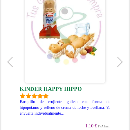
KINDER HAPPY HIPPO
K
eche
Barquillo de crujiente galleta con forma de
Del
Maxi
hipopótamo y relleno de crema de leche y avellana. Va
ave
envuelta individualmente....
fin
1.10 €
Incl.
IVA Incl.