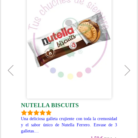
NUTELLA BISCUITS
W
a de
Una deliciosa galleta crujiente con toda la cremosidad
70g
 muy
y el sabor único de Nutella Ferrero. Envase de 3
cub
galletas....
cad