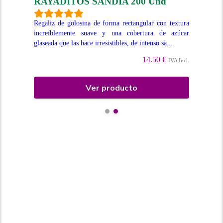
RAYADITOS SANDIA 200 Und
D
leno
Regaliz de golosina de forma rectangular con textura
Reg
uche
increíblemente suave y una cobertura de azúcar
sin
.
glaseada que las hace irresistibles, de intenso sa...
(1,
14.50 €
Incl.
IVA Incl.
Ver producto