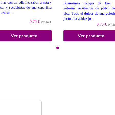
rtitas con un adictivo sabor a nata y
Buenísimas rodajas de kiwi 
esa, y recubiertas de una capa fina
golosina recubiertas de polvo pi
 azúcar....
pica. Todo el dulzor de una golosi
junto a la acidez ju...
0.75 €
IVA Incl.
0.75 €
IVA I
Ver producto
Ver producto