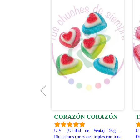
 SANDÍA
CORAZÓN CORAZÓN
T
d de Venta) 50g Un
U.V. (Unidad de Venta) 50g .
U
golosinas. Refrescantes
Riquísimos corazones triples con toda
De