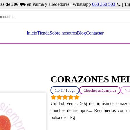
ás de 30€
⛟ en Palma y alrededores | Whatsapp
663 360 503
📞 |
Ti
Inicio
Tienda
Sobre nosotros
Blog
Contactar
CORAZONES ME
1.5 € / 100gr
Chuches azúcar/pica
VI
Unidad Venta: 50g de riquísimos corazon
chuches de siempre.... Recubiertos con u
bolsa de 1 kg