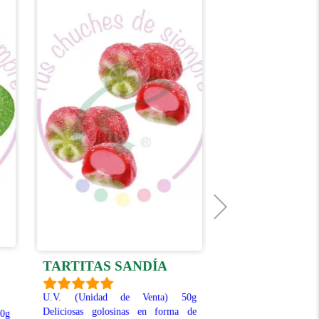
TARTITAS SANDÍA
FRESONES 
U.V. (Unidad de Venta) 50g
U.V. (Unidad de
Deliciosas golosinas en forma de
Deliciosos caramel
0g