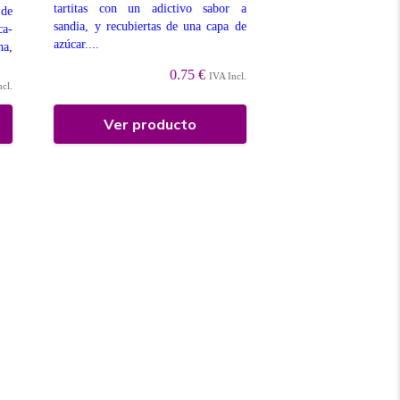
tartitas con un adictivo sabor a
sabor a fresa y una du
de
sandia, y recubiertas de una capa de
azúcar....
ca-
azúcar....
na,
0.75 €
IVA Incl.
ncl.
Ver producto
Ver prod