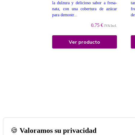
forma de tajada de
la dulzura y delicioso sabor a fresa-
ta
ta de una fina capa de
nata, con una cobertura de azúcar
fr
para demostr...
de
0.75 €
0.75 €
IVA Incl.
IVA Incl.
 producto
Ver producto
🍪
Valoramos su privacidad