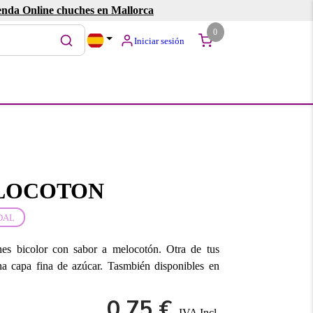
enda Online chuches en Mallorca
0
Iniciar sesión
LOCOTON
DAL
es bicolor con sabor a melocotón. Otra de tus
na capa fina de azúcar. Tasmbién disponibles en
0.75 €
IVA Incl.