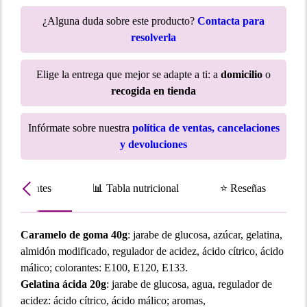
¿Alguna duda sobre este producto?
Contacta para
resolverla
Elige la entrega que mejor se adapte a ti: a
domicilio
o
recogida en tienda
Infórmate sobre nuestra
política de ventas, cancelaciones
y devoluciones
Ingredientes
📊 Tabla nutricional
⭐ Reseñas
Caramelo de goma 40g
: jarabe de glucosa, azúcar, gelatina,
almidón modificado, regulador de acidez, ácido cítrico, ácido
málico; colorantes: E100, E120, E133.
Gelatina ácida 20g
: jarabe de glucosa, agua, regulador de
acidez: ácido cítrico, ácido málico; aromas,