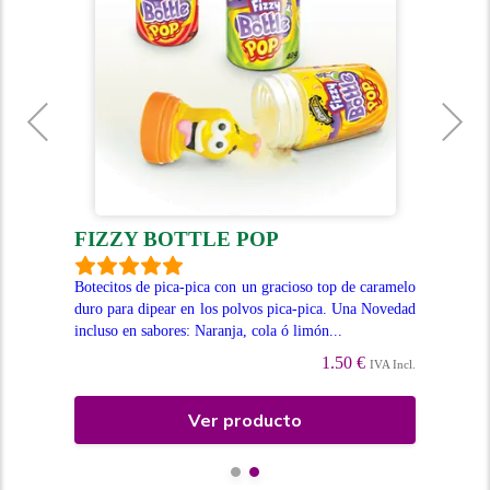
FIZZY BOTTLE POP
L
es y
Botecitos de pica-pica con un gracioso top de caramelo
Can
rde,
duro para dipear en los polvos pica-pica. Una Novedad
que
incluso en sabores: Naranja, cola ó limón...
SAB
1.50 €
Incl.
IVA Incl.
Ver producto