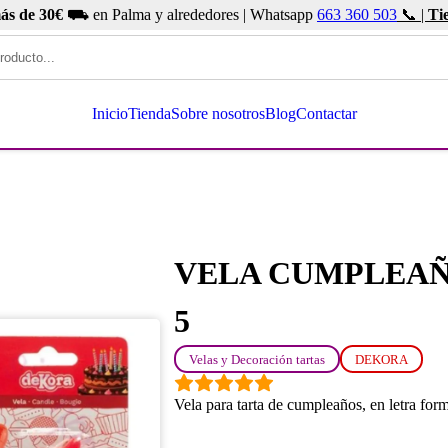
ás de 30€
⛟ en Palma y alrededores | Whatsapp
663 360 503
📞 |
Ti
Inicio
Tienda
Sobre nosotros
Blog
Contactar
VELA CUMPLEAÑ
5
Velas y Decoración tartas
DEKORA
Vela para tarta de cumpleaños, en letra for