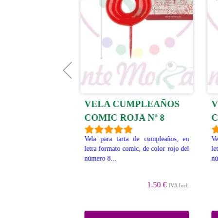
UMPLEAÑOS
VELA CUMPLEAÑOS
V
JA Nº 7
COMIC ROJA Nº 8
C
ta de cumpleaños, en
Vela para tarta de cumpleaños, en
Ve
mic, de color rojo....
letra formato comic, de color rojo del
le
número 8...
nú
1.50 €
IVA Incl.
1.50 €
IVA Incl.