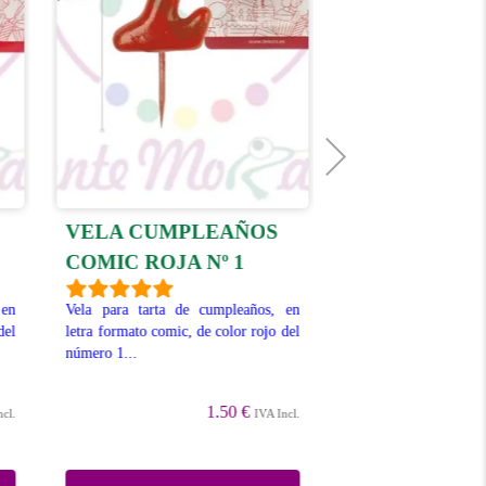
VELA CUMPLEAÑOS
VELA CUMP
COMIC ROJA Nº 1
COMIC ROJA 
 en
Vela para tarta de cumpleaños, en
Vela para tarta de 
del
letra formato comic, de color rojo del
letra formato comic, d
número 1...
número 0...
1.50 €
ncl.
IVA Incl.