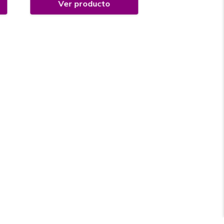
Ver producto
Ver prod