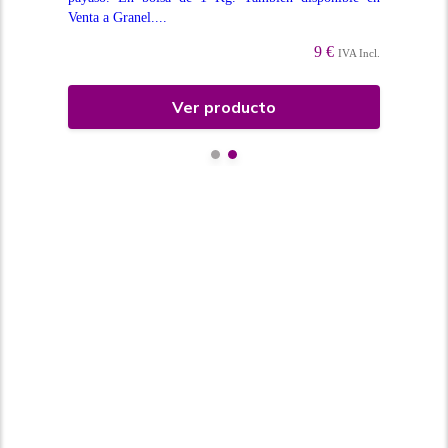
...
Venta a Granel....
neg
9 €
Incl.
IVA Incl.
Ver producto