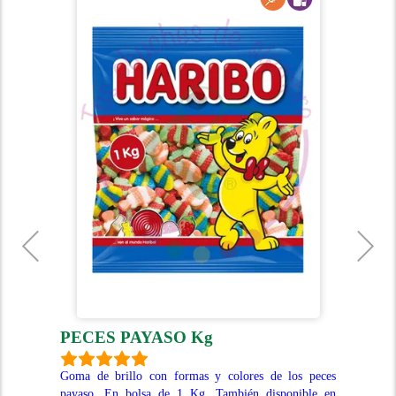
PECES PAYASO Kg
M
nco,
Goma de brillo con formas y colores de los peces
Las
ades
payaso. En bolsa de 1 Kg. También disponible en
rec