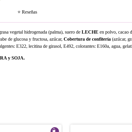
⭐ Reseñas
grasa vegetal hidrogenada (palma), suero de
LECHE
en polvo, cacao 
rabe de glucosa y fructosa, azúcar,
Cobertura de confitería
(azúcar, gr
gentes: E322, lecitina de girasol, E492, colorantes: E160a, agua, gelat
A y SOJA.