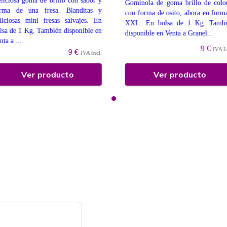
liciosa goma de brillo con sabor y
Gominola de goma brillo de colo
rma de una fresa. Blanditas y
con forma de osito, ahora en form
liciosas mini fresas salvajes. En
XXL. En bolsa de 1 Kg. Tambi
lsa de 1 Kg. También disponible en
disponible en Venta a Granel...
nta a ...
9 €
IVA I
9 €
IVA Incl.
Ver producto
Ver producto