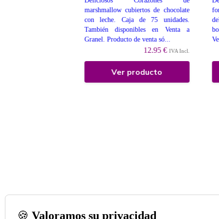
tos de marshmallow,
Deliciosos Corazones de
De
or una cobertura de
marshmallow cubiertos de chocolate
fo
olate con leche. Cada
con leche. Caja de 75 unidades.
de
e una longitud de 4
También disponibles en Venta a
bo
...
Granel. Producto de venta só...
Ve
10.50 €
12.95 €
IVA Incl.
IVA Incl.
 producto
Ver producto
🍪
Valoramos su privacidad