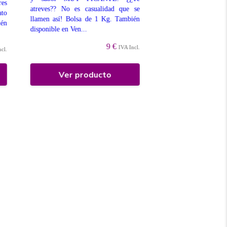
Deliciosas gominola
res
atreves?? No es casualidad que se
moras, rojas y negras
ato
llamen así! Bolsa de 1 Kg. También
brillo. (sin los gran
én
disponible en Ven...
Kg. También disponi
Grane...
9 €
IVA Incl.
ncl.
Ver producto
Ver prod