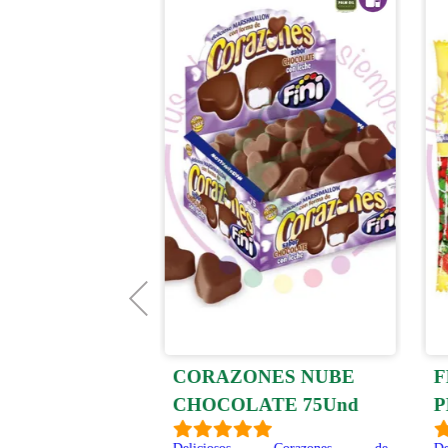
OS NUBE
CORAZONES NUBE
F
TE 100 Und
CHOCOLATE 75Und
P