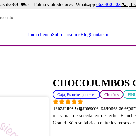
ás de 30€
⛟ en Palma y alrededores | Whatsapp
663 360 503
📞 |
Ti
Inicio
Tienda
Sobre nosotros
Blog
Contactar
CHOCOJUMBOS C
Caja, Estuches y tarros.
Chuches
FINI
Tanzanitos Gigantescos, bastones de espum
unas tiras de sucedáneo de leche. Estuch
Granel. Sólo se fabrican entre los meses de 