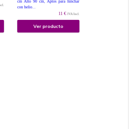
cm Alto 90 cm, Aptos para hinchar
ncl.
con helio...
11 €
IVA Incl.
Ver producto
Ver prod