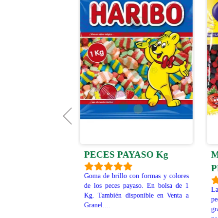
UBE
PECES PAYASO Kg
M
 900g
P
Goma de brillo con formas y colores
de los peces payaso. En bolsa de 1
 con forma de bola y
L
Kg. También disponible en Venta a
recubiertas de azúcar
pe
Granel....
0g (110 unidades
gr