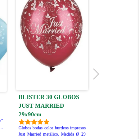
BLISTER 30 GLOBOS
CARAVAN
JUST MARRIED
Son un producto perf
29x90cm
tus bolsitas de cumpl
o".
dulces en comuniones
..
Globos bodas color burdeos impresos
piñatas. Cada blíst
Just Married metálico. Medida Ø 29
grageas...