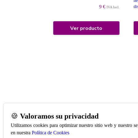
te) Muy utilizada en
n
9 €
..
di
IVA Incl.
9.95 €
IVA Incl.
 producto
Ver producto
🍪
Valoramos su privacidad
Utilizamos cookies para optimizar nuestro sitio web y nuestro s
en nuestra
Política de Cookies