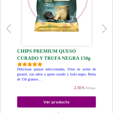
O
CHIPS PREMIUM QUESO
T
CURADO Y TRUFA NEGRA 150g
12
o de
Deliciosas patatas seleccionadas, fritas en aceite de
Irr
girasol, con sabor a queso curado y trufa negra. Bolsa
Bol
de 150 gramos....
Incl.
2.50 €
IVA Incl.
Ver producto