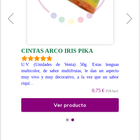
A-
L
CINTAS ARCO IRIS PIKA
R
U.V. (Unidades de Venta) 50g. Estas lenguas
multicolor, de sabor multifrutas, le dan un aspecto
 con
U.V
muy vivo y muy decorativo, a la vez que un sabor
esa,
for
riquí...
cobe
0.75 €
IVA Incl.
Incl.
Ver producto