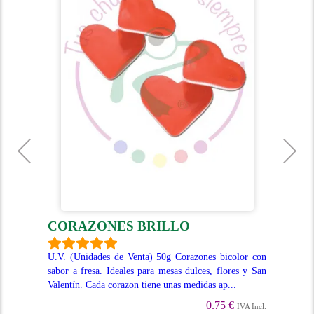
CORAZONES BRILLO
C
 con
U.V. (Unidades de Venta) 50g Corazones bicolor con
U.V
, su
sabor a fresa. Ideales para mesas dulces, flores y San
cara
Valentín. Cada corazon tiene unas medidas ap...
0.75 €
Incl.
IVA Incl.