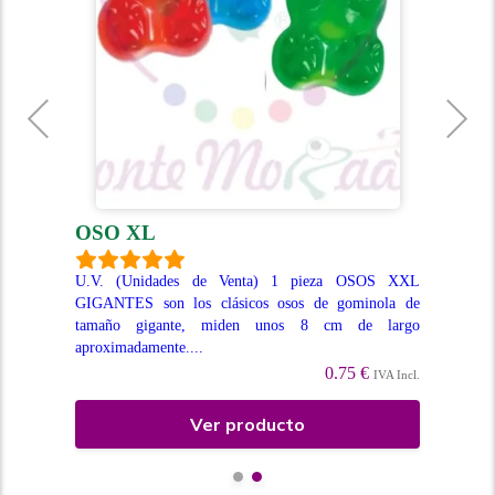
OSO XL
M
olor
U.V. (Unidades de Venta) 1 pieza OSOS XXL
U.V
 muy
GIGANTES son los clásicos osos de gominola de
tra
tamaño gigante, miden unos 8 cm de largo
inc
aproximadamente....
Incl.
0.75 €
IVA Incl.
Ver producto