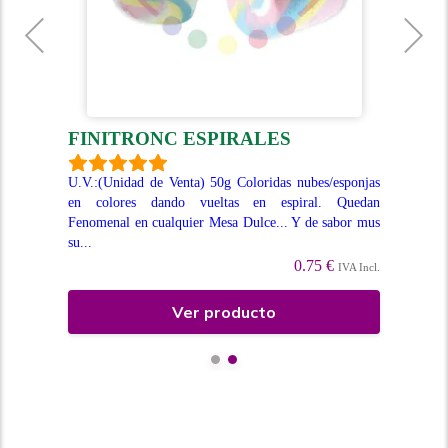
FINITRONC ESPIRALES
F
 con
U.V.:(Unidad de Venta) 50g Coloridas nubes/esponjas
U.V
en colores dando vueltas en espiral. Quedan
for
Fenomenal en cualquier Mesa Dulce... Y de sabor mus
muy 
su...
Incl.
0.75 €
IVA Incl.
Ver producto