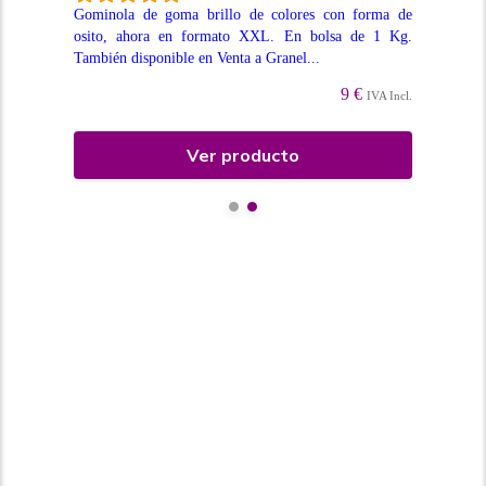
Gominola de goma brillo de colores con forma de
Gom
osito, ahora en formato XXL. En bolsa de 1 Kg.
PIC
 una
También disponible en Venta a Granel...
lla
. En
Ven.
9 €
IVA Incl.
Incl.
Ver producto