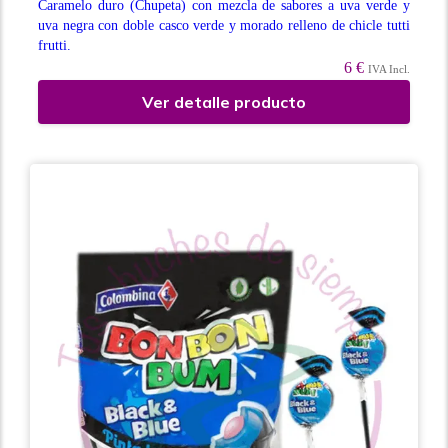
Caramelo duro (Chupeta) con mezcla de sabores a uva verde y
uva negra con doble casco verde y morado relleno de chicle tutti
frutti.
6 €
IVA Incl.
Ver detalle producto