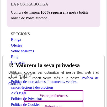
LA NOSTRA BOTIGA
Compra de manera
100% segura
a la nostra botiga
online de Ponte Morado.
SECCIONS
Botiga
Ofertes
Sobre nosaltres
Blog
Contactar
🍪
Valorem la seva privadesa
Utilitzem cookies per optimitzar el nostre lloc web i el
LEGALITAT
nostre servei. Podeu veure més a la nostra
Política de
Política de mercaderies, lliuraments, vendes,
Cookies
cancel·lacions i devolucions
Avís legal
Veure preferències
Política de Privacitat
Política de Cookies
Rebutjar tot