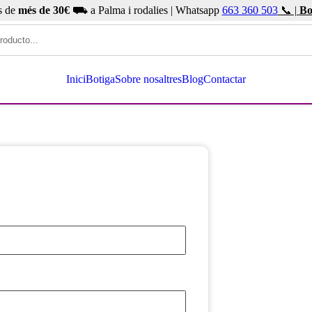
s de
més de 30€
⛟ a Palma i rodalies | Whatsapp
663 360 503
📞 |
Bo
Inici
Botiga
Sobre nosaltres
Blog
Contactar